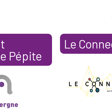
t
Le Conne
e Pépite