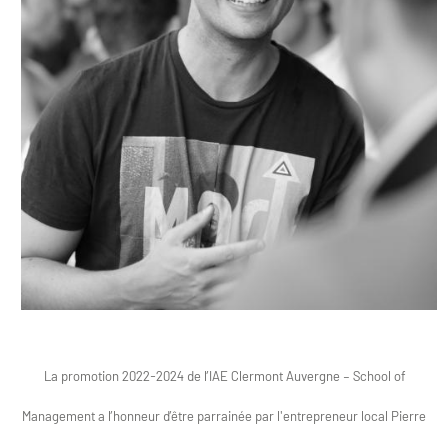
La promotion 2022-2024 de l’IAE Clermont Auvergne – School of
Management a l’honneur d’être parrainée par l'entrepreneur local Pierre